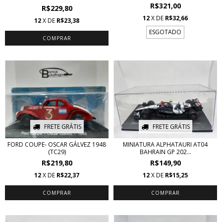
R$321,00
R$229,80
12
X DE
R$32,66
12
X DE
R$23,38
ESGOTADO
FRETE GRÁTIS
FRETE GRÁTIS
FORD COUPE- OSCAR GÁLVEZ 1948
MINIATURA ALPHATAURI AT04
(TC29)
BAHRAIN GP 202...
R$219,80
R$149,90
12
X DE
R$22,37
12
X DE
R$15,25