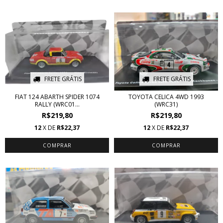
FRETE GRÁTIS
FRETE GRÁTIS
FIAT 124 ABARTH SPIDER 1074
TOYOTA CELICA 4WD 1993
RALLY (WRC01...
(WRC31)
R$219,80
R$219,80
12
X DE
R$22,37
12
X DE
R$22,37