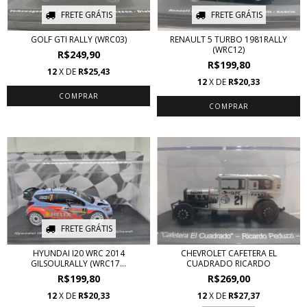
FRETE GRÁTIS
FRETE GRÁTIS
GOLF GTI RALLY (WRC03)
RENAULT 5 TURBO 1981RALLY
(WRC12)
R$249,90
R$199,80
12
X DE
R$25,43
12
X DE
R$20,33
FRETE GRÁTIS
HYUNDAI I20 WRC 2014
CHEVROLET CAFETERA EL
GILSOULRALLY (WRC17...
CUADRADO RICARDO
R$199,80
R$269,00
12
X DE
R$20,33
12
X DE
R$27,37