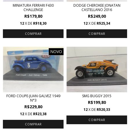
MINIATURA FERRARI F430
DODGE CHEROKEE JONATAN
CHALLENGE
CASTELLANO 2016
R$179,80
R$249,00
12
X DE
R$18,30
12
X DE
R$25,34
NOVO
FORD COUPE-JUAN GALVEZ 1949
SMG BUGGY 2015
N°3
R$199,80
R$229,80
12
X DE
R$20,33
12
X DE
R$23,38