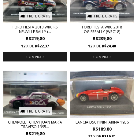
FRETE GRÁTIS
FRETE GRÁTIS
FORD FIESTA 2013 WRC RS
FORD FIESTA WRC 2018
NEUVILLE RALLY (...
OGIERRALLY (WRC18)
R$219,80
R$239,80
12
X DE
R$22,37
12
X DE
R$24,40
FRETE GRÁTIS
CHEVROLET CHEVY JUAN MARÍA
LANCIA D50 PININFARINA 1956
TRAVESO 1995...
R$189,80
R$219,80
12
X DE
R$19,31