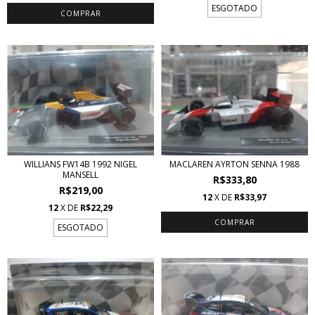
ESGOTADO
WILLIANS FW14B 1992 NIGEL
MACLAREN AYRTON SENNA 1988
MANSELL
R$333,80
R$219,00
12
X DE
R$33,97
12
X DE
R$22,29
ESGOTADO