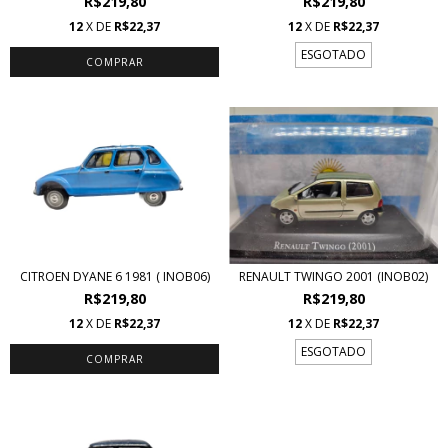
R$219,80
R$219,80
12
X DE
R$22,37
12
X DE
R$22,37
ESGOTADO
CITROEN DYANE 6 1981 ( INOB06)
RENAULT TWINGO 2001 (INOB02)
R$219,80
R$219,80
12
X DE
R$22,37
12
X DE
R$22,37
ESGOTADO