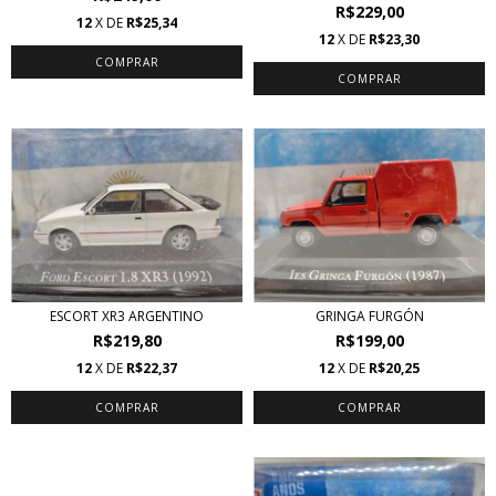
R$229,00
12
X DE
R$25,34
12
X DE
R$23,30
ESCORT XR3 ARGENTINO
GRINGA FURGÓN
R$219,80
R$199,00
12
X DE
R$22,37
12
X DE
R$20,25