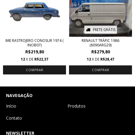
FRETE GRÁTIS
IME RASTROJERO CONOSUR 1974 (
RENAULT TRÁFIC 1986
INOB07)
(8090ARG29)
R$219,80
R$279,80
12
X DE
R$22,37
12
X DE
R$28,47
NAVEGAÇÃO
Início
Produtos
Contato
NEWSLETTER