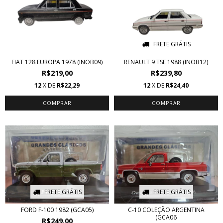
FRETE GRÁTIS
FIAT 128 EUROPA 1978 (INOB09)
RENAULT 9 TSE 1988 (INOB12)
R$219,00
R$239,80
12
X DE
R$22,29
12
X DE
R$24,40
FRETE GRÁTIS
FRETE GRÁTIS
FORD F-100 1982 (GCA05)
C-10 COLEÇÃO ARGENTINA
(GCA06
R$249,00