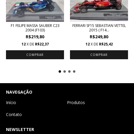
F1 FELIPE MASSA SAUBER C23
FERRARI SF15 SEBASTIAN VETTEL
2004 (F103)
2015 ( F14...
R$219,80
R$249,80
12
X DE
R$22,37
12
X DE
R$25,42
NAVEGAÇÃO
Início
Produtos
Contato
NEWSLETTER