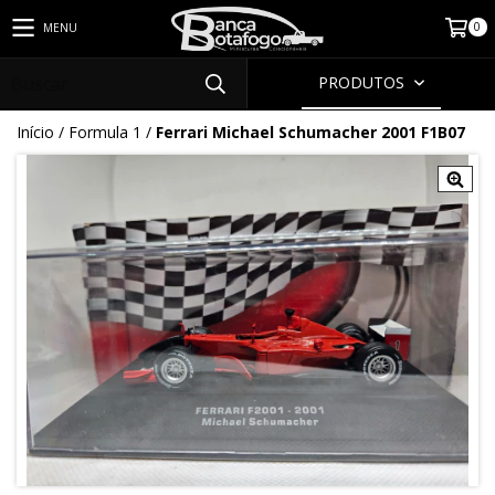
0
MENU
PRODUTOS
Início
/
Formula 1
/
Ferrari Michael Schumacher 2001 F1B07