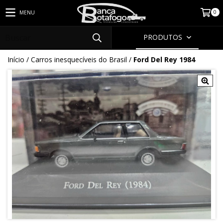
0
MENU
PRODUTOS
Início
/
Carros inesquecíveis do Brasil
/
Ford Del Rey 1984