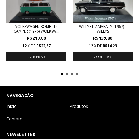
VOLKSWAGEN KOMBI T2
WILLYS ITAMARATY (1967) -
CAMPER (1976) WOLKSW...
WILLYS
R$219,80
R$139,80
12
X DE
R$22,37
12
X DE
R$14,23
NAVEGAÇÃO
Início
Produtos
Contato
NEWSLETTER