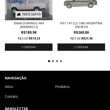
FRETE GRÁTIS
ENIAK DURANGO 4X4
FIAT 147 CL5 1983 ARGENTINA
(8090ARG13)
(INOB10)
R$189,98
R$269,80
12
X DE
R$19,33
12
X DE
R$27,45
NAVEGAÇÃO
Início
Produtos
Contato
NEWSLETTER