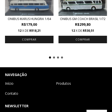
ONIBUS IKARUS HUNGRIA 1/64
ONIBUS GM COACH BRASIL 1/72
R$179,00
R$299,80
12
X DE
R$18,21
12
X DE
R$30,51
NAVEGAÇÃO
Início
Produtos
Contato
NEWSLETTER