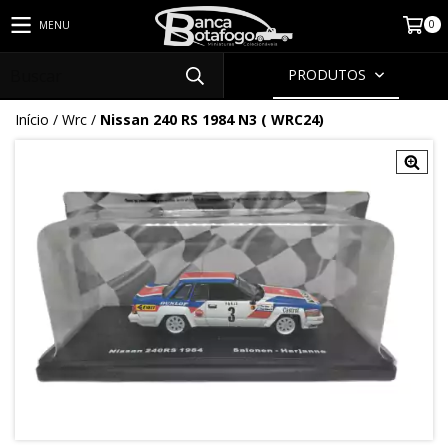
0
MENU
PRODUTOS
Início
/
Wrc
/
Nissan 240 RS 1984 N3 ( WRC24)