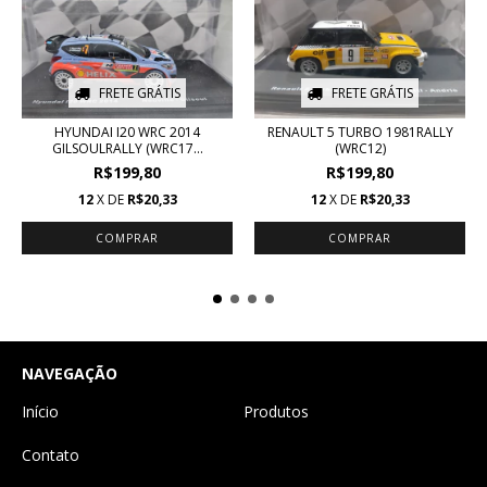
FRETE GRÁTIS
FRETE GRÁTIS
HYUNDAI I20 WRC 2014
RENAULT 5 TURBO 1981RALLY
GILSOULRALLY (WRC17...
(WRC12)
R$199,80
R$199,80
12
X DE
R$20,33
12
X DE
R$20,33
NAVEGAÇÃO
Início
Produtos
Contato