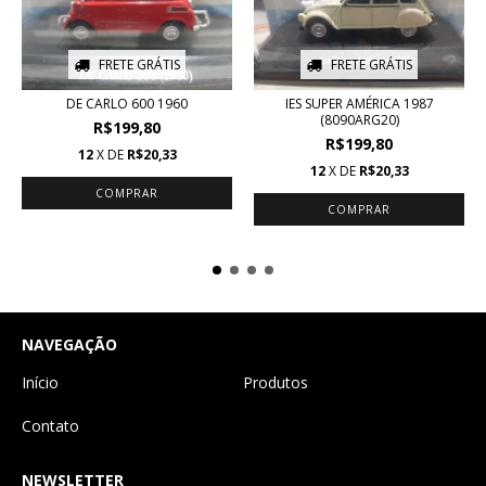
FRETE GRÁTIS
FRETE GRÁTIS
DE CARLO 600 1960
IES SUPER AMÉRICA 1987
(8090ARG20)
R$199,80
R$199,80
12
X DE
R$20,33
12
X DE
R$20,33
NAVEGAÇÃO
Início
Produtos
Contato
NEWSLETTER