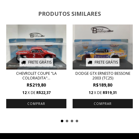
PRODUTOS SIMILARES
FRETE GRÁTIS
FRETE GRÁTIS
CHEVROLET COUPE "LA
DODGE GTX ERNESTO BESSONE
COLORADITA"...
2003 (TC25)
R$219,80
R$189,80
12
X DE
R$22,37
12
X DE
R$19,31