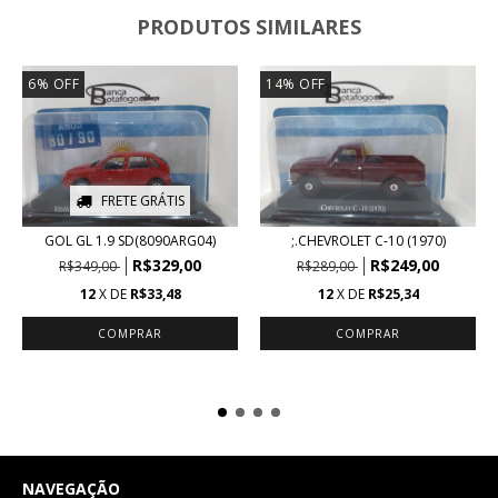
PRODUTOS SIMILARES
6
%
OFF
14
%
OFF
FRETE GRÁTIS
GOL GL 1.9 SD(8090ARG04)
;.CHEVROLET C-10 (1970)
R$329,00
R$249,00
R$349,00
R$289,00
12
X DE
R$33,48
12
X DE
R$25,34
NAVEGAÇÃO